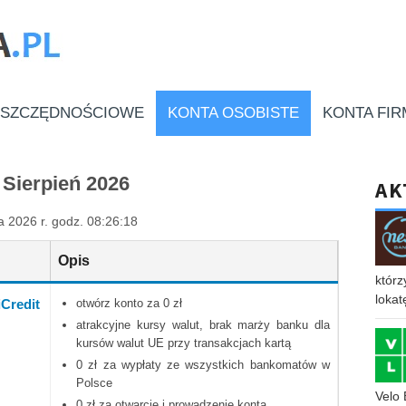
OSZCZĘDNOŚCIOWE
KONTA OSOBISTE
KONTA FI
Sierpień 2026
AK
a 2026 r. godz. 08:26:18
Opis
którz
lokat
Credit
otwórz konto za 0 zł
atrakcyjne kursy walut, brak marży banku dla
kursów walut UE przy transakcjach kartą
0 zł za wypłaty ze wszystkich bankomatów w
Polsce
Velo 
0 zł za otwarcie i prowadzenie konta