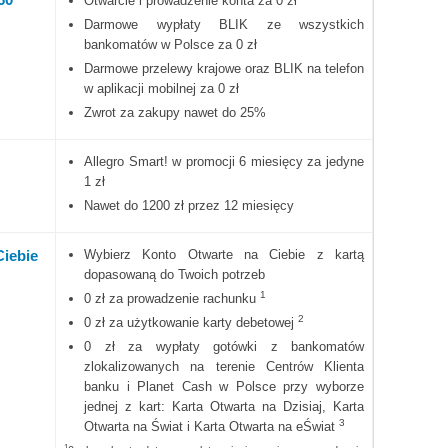
Otwarcie i prowadzenie konta za 0 zł
Darmowe wypłaty BLIK ze wszystkich
bankomatów w Polsce za 0 zł
Darmowe przelewy krajowe oraz BLIK na telefon
w aplikacji mobilnej za 0 zł
Zwrot za zakupy nawet do 25%
Allegro Smart! w promocji 6 miesięcy za jedyne
1 zł
Nawet do 1200 zł przez 12 miesięcy
Ciebie
Wybierz Konto Otwarte na Ciebie z kartą
dopasowaną do Twoich potrzeb
1
0 zł za prowadzenie rachunku
2
0 zł za użytkowanie karty debetowej
0 zł za wypłaty gotówki z bankomatów
zlokalizowanych na terenie Centrów Klienta
banku i Planet Cash w Polsce przy wyborze
jednej z kart: Karta Otwarta na Dzisiaj, Karta
3
Otwarta na Świat i Karta Otwarta na eŚwiat
1