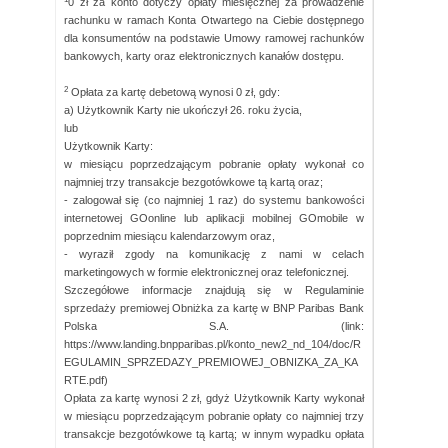
0 zł za konto dotyczy opłaty miesięcznej za prowadzenie
rachunku w ramach Konta Otwartego na Ciebie dostępnego
dla konsumentów na podstawie Umowy ramowej rachunków
bankowych, karty oraz elektronicznych kanałów dostępu.
2
Opłata za kartę debetową wynosi 0 zł, gdy:
a) Użytkownik Karty nie ukończył 26. roku życia,
lub
Użytkownik Karty:
w miesiącu poprzedzającym pobranie opłaty wykonał co
najmniej trzy transakcje bezgotówkowe tą kartą oraz;
- zalogował się (co najmniej 1 raz) do systemu bankowości
internetowej GOonline lub aplikacji mobilnej GOmobile w
poprzednim miesiącu kalendarzowym oraz,
- wyraził zgody na komunikację z nami w celach
marketingowych w formie elektronicznej oraz telefonicznej.
Szczegółowe informacje znajdują się w Regulaminie
sprzedaży premiowej Obniżka za kartę w BNP Paribas Bank
Polska S.A. (link:
https://www.landing.bnpparibas.pl/konto_new2_nd_104/doc/R
EGULAMIN_SPRZEDAZY_PREMIOWEJ_OBNIZKA_ZA_KA
RTE.pdf)
Opłata za kartę wynosi 2 zł, gdyż Użytkownik Karty wykonał
w miesiącu poprzedzającym pobranie opłaty co najmniej trzy
transakcje bezgotówkowe tą kartą; w innym wypadku opłata