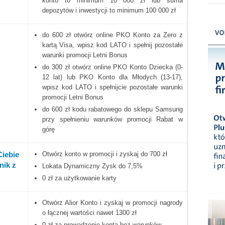
konto to minimum 10 000 zł lub suma
depozytów i inwestycji to minimum 100 000 zł
do 600 zł otwórz online PKO Konto za Zero z
kartą Visa, wpisz kod LATO i spełnij pozostałe
warunki promocji Letni Bonus
do 300 zł otwórz online PKO Konto Dziecka (0-
12 lat) lub PKO Konto dla Młodych (13-17),
wpisz kod LATO i spełnijcie pozostałe warunki
promocji Letni Bonus
do 600 zł kodu rabatowego do sklepu Samsung
przy spełnieniu warunków promocji Rabat w
górę
Ciebie
Otwórz konto w promocji i zyskaj do 700 zł
nik z
Lokata Dynamiczny Zysk do 7,5%
0 zł za użytkowanie karty
Otwórz Alior Konto i zyskaj w promocji nagrody
o łącznej wartości nawet 1300 zł
0 zł za prowadzenie konta bez warunków