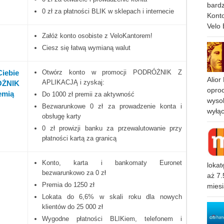
bard
0 zł za płatności BLIK w sklepach i internecie
Konto
Velo
Załóż konto osobiste z VeloKantorem!
Ciesz się łatwą wymianą walut
Ciebie
Otwórz konto w promocji PODRÓŻNIK Z
Alior
APLIKACJĄ i zyskaj:
ÓŻNIK
opro
emią
Do 1000 zł premii za aktywność
wyso
Bezwarunkowe 0 zł za prowadzenie konta i
wyłą
obsługę karty
0 zł prowizji banku za przewalutowanie przy
płatności kartą za granicą
Konto, karta i bankomaty Euronet
loka
bezwarunkowo za 0 zł
aż 7.
Premia do 1250 zł
mies
Lokata do 6,6% w skali roku dla nowych
klientów do 25 000 zł
Wygodne płatności BLIKiem, telefonem i