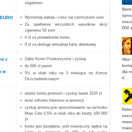
zegarkiem
Bank 
oproc
w EURO
Wymieniaj walutę i ciesz się zastrzykiem euro
oszc
Za spełnienie wszystkich warunków akcji
000 
zgarniesz 55 euro
0 zł za prowadzenie konta
0 zł za obsługę wirtualnej karty debetowej
ne z
Załóż Konto Przekorzystne i zyskaj:
Alior
konta
do 500 zł premii
m w
dla n
5% w skali roku na 3 miesiące na Koncie
4…
Oszczędnościowym
otwórz konto premium i zyskaj nawet 1010 zł
teraz mKonto Intensive w promocji
zyskaj promocyjne oprocentowanie na rachunku
Reko
Moje Cele 5,5% w skali roku do kwoty 100 000
oszcz
zł
miano
konto jest bezpłatne, jeśli miesięczny wpływ na
mies