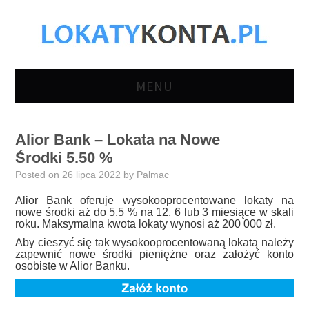
MENU
LOKATY BANKOWE
Alior Bank – Lokata na Nowe
Środki 5.50 %
KONTA
Posted on
26 lipca 2022
by
Palmac
OSZCZĘDNOŚCIOWE
Alior Bank oferuje wysokooprocentowane lokaty na
nowe środki aż do 5,5 % na 12, 6 lub 3 miesiące w skali
roku. Maksymalna kwota lokaty wynosi aż 200 000 zł.
KONTA OSOBISTE
Aby cieszyć się tak wysokooprocentowaną lokatą należy
zapewnić nowe środki pieniężne oraz założyć konto
KONTA FIRMOWE
osobiste w Alior Banku.
AKTUALNOŚCI