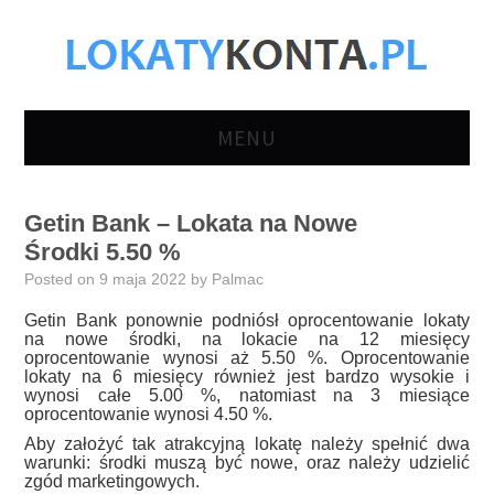
MENU
LOKATY BANKOWE
Getin Bank – Lokata na Nowe
Środki 5.50 %
KONTA
Posted on
9 maja 2022
by
Palmac
OSZCZĘDNOŚCIOWE
Getin Bank ponownie podniósł oprocentowanie lokaty
na nowe środki, na lokacie na 12 miesięcy
oprocentowanie wynosi aż 5.50 %. Oprocentowanie
KONTA OSOBISTE
lokaty na 6 miesięcy również jest bardzo wysokie i
wynosi całe 5.00 %, natomiast na 3 miesiące
oprocentowanie wynosi 4.50 %.
KONTA FIRMOWE
Aby założyć tak atrakcyjną lokatę należy spełnić dwa
warunki: środki muszą być nowe, oraz należy udzielić
AKTUALNOŚCI
zgód marketingowych.