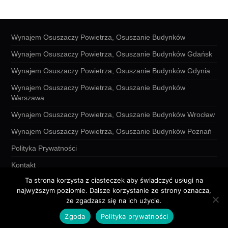
Wynajem Osuszaczy Powietrza, Osuszanie Budynków
Wynajem Osuszaczy Powietrza, Osuszanie Budynków Gdańsk
Wynajem Osuszaczy Powietrza, Osuszanie Budynków Gdynia
Wynajem Osuszaczy Powietrza, Osuszanie Budynków
Warszawa
Wynajem Osuszaczy Powietrza, Osuszanie Budynków Wrocław
Wynajem Osuszaczy Powietrza, Osuszanie Budynków Poznań
Polityka Prywatności
Kontakt
Ta strona korzysta z ciasteczek aby świadczyć usługi na
najwyższym poziomie. Dalsze korzystanie ze strony oznacza,
że zgadzasz się na ich użycie.
© 2026 Lokatykonta.pl. All rights reserved.
Zgoda
Polityka prywatności
Hiero
by aThemes