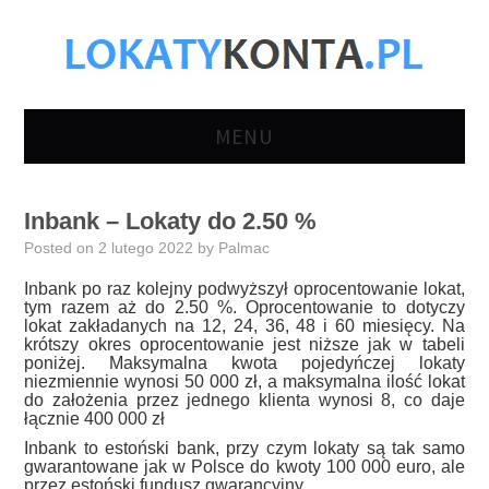
MENU
LOKATY BANKOWE
Inbank – Lokaty do 2.50 %
KONTA
Posted on
2 lutego 2022
by
Palmac
Inbank po raz kolejny podwyższył oprocentowanie lokat,
OSZCZĘDNOŚCIOWE
tym razem aż do 2.50 %. Oprocentowanie to dotyczy
lokat zakładanych na 12, 24, 36, 48 i 60 miesięcy. Na
krótszy okres oprocentowanie jest niższe jak w tabeli
KONTA OSOBISTE
poniżej. Maksymalna kwota pojedyńczej lokaty
niezmiennie wynosi 50 000 zł, a maksymalna ilość lokat
do założenia przez jednego klienta wynosi 8, co daje
KONTA FIRMOWE
łącznie 400 000 zł
Inbank to estoński bank, przy czym lokaty są tak samo
gwarantowane jak w Polsce do kwoty 100 000 euro, ale
AKTUALNOŚCI
przez estoński fundusz gwarancyjny.