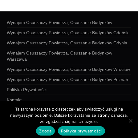
Wynajem Osuszaczy Powietrza, Osuszanie Budynków
Wynajem Osuszaczy Powietrza, Osuszanie Budynków Gdańsk
Wynajem Osuszaczy Powietrza, Osuszanie Budynków Gdynia
Wynajem Osuszaczy Powietrza, Osuszanie Budynków
Warszawa
Wynajem Osuszaczy Powietrza, Osuszanie Budynków Wrocław
Wynajem Osuszaczy Powietrza, Osuszanie Budynków Poznań
Polityka Prywatności
Kontakt
Ta strona korzysta z ciasteczek aby świadczyć usługi na
najwyższym poziomie. Dalsze korzystanie ze strony oznacza,
że zgadzasz się na ich użycie.
© 2026 Lokatykonta.pl. All rights reserved.
Zgoda
Polityka prywatności
Hiero
by aThemes