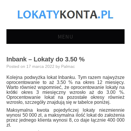
MENU
LOKATY BANKOWE
Inbank – Lokaty do 3.50 %
KONTA
Posted on
17 marca 2022
by
Palmac
Kolejna podwyżka lokat Inbanku. Tym razem najwyższe
OSZCZĘDNOŚCIOWE
oprocentowanie to aż 3.50 % na okres 12 miesięcy.
Warto również wspomnieć, że oprocentowanie lokaty na
krótki okres 3 miesięczny wzrosło aż do 3.00 %.
KONTA OSOBISTE
Oprocentowanie lokat na pozostałe okresy również
wzrosło, szczegóły znajdują się w tabelce poniżej.
Maksymalna kwota pojedyńczej lokaty niezmiennie
KONTA FIRMOWE
wynosi 50 000 zł, a maksymalna ilość lokat do założenia
przez jednego klienta wynosi 8, co daje łącznie 400 000
zł.
AKTUALNOŚCI