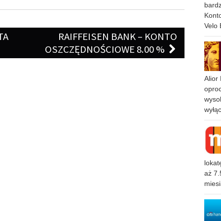
bard
Konto
Velo
TA
RAIFFEISEN BANK – KONTO
OSZCZĘDNOŚCIOWE 8.00 %
Alior
opro
wyso
wyłą
loka
aż 7.
mies