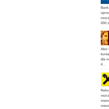
Bank 
oproc
oszc
000 
Alior
konta
dla n
4…
Reko
oszcz
miano
mies